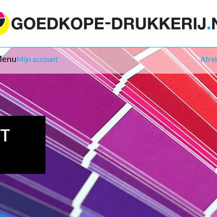
enu
Mijn account
Afre
IT