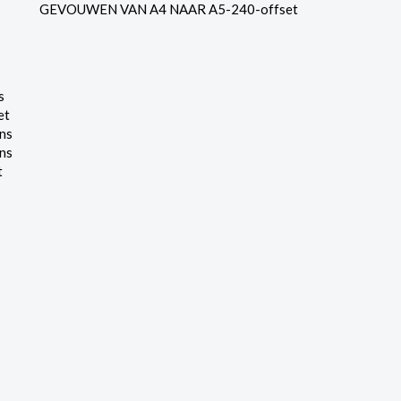
GEVOUWEN VAN A4 NAAR A5-240-offset
s
et
ns
ns
t