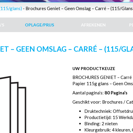
(115/glans)
- Brochures Geniet – Geen Omslag – Carré – (115/Glans)
'S
OPLAGE/PRIJS
AFREKENEN
P
T – GEEN OMSLAG – CARRÉ – (115/GLAN
UW PRODUCTKEUZE
BROCHURES GENIET – Carré
Papier 115g glans – Geen Oms
Aantal pagina’s:
80 Pagina’s
Geschikt voor: Brochures / Ca
Druktechniek: Offsetdru
Productietijd: 15 Werk
Binding: 2 nieten
Kleurgebruik: 4 kleuren