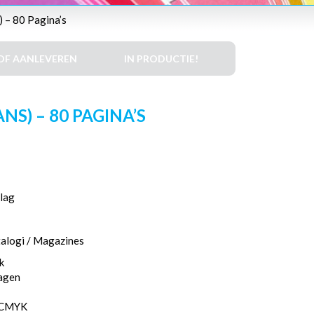
 – 80 Pagina’s
DF AANLEVEREN
IN PRODUCTIE!
S) – 80 PAGINA’S
lag
talogi / Magazines
k
dagen
, CMYK