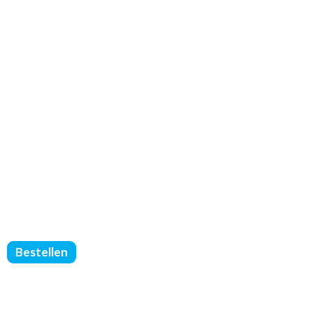
FOLDERS
Bestellen
GEVOUWEN
-
DIN
A5