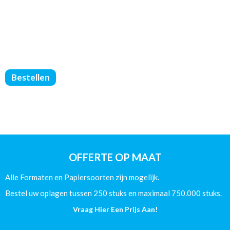
FOLDERS
Bestellen
GEVOUWEN
-
DIN
A4
-
240g
Offset
OFFERTE OP MAAT
aantal
Alle Formaten en Papiersoorten zijn mogelijk.
Bestel uw oplagen tussen 250 stuks en maximaal 750.000 stuks.
Vraag Hier Een Prijs Aan!