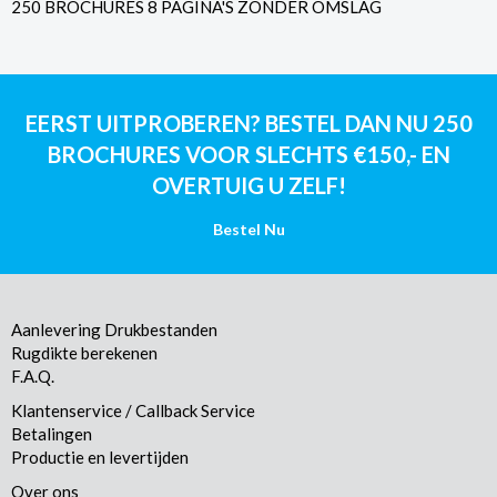
250 BROCHURES 8 PAGINA'S ZONDER OMSLAG
EERST UITPROBEREN? BESTEL DAN NU 250
BROCHURES VOOR SLECHTS €150,- EN
OVERTUIG U ZELF!
Bestel Nu
Aanlevering Drukbestanden
Rugdikte berekenen
F.A.Q.
Klantenservice / Callback Service
Betalingen
Productie en levertijden
Over ons