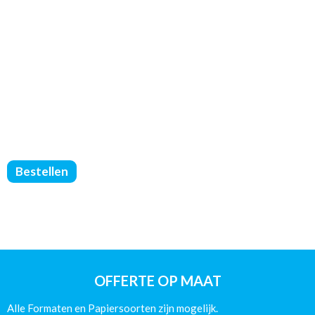
FLYERS
Bestellen
-
DIN
A4
-
170g
Mat
aantal
OFFERTE OP MAAT
Alle Formaten en Papiersoorten zijn mogelijk.