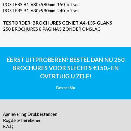
POSTERS B1-680x980mm-150-offset
POSTERS B1-680x980mm-240-offset
TESTORDER: BROCHURES GENIET A4-135-GLANS
250 BROCHURES 8 PAGINA'S ZONDER OMSLAG
EERST UITPROBEREN? BESTEL DAN NU 250
BROCHURES VOOR SLECHTS €150,- EN
OVERTUIG U ZELF!
Bestel Nu
Aanlevering Drukbestanden
Rugdikte berekenen
F.A.Q.