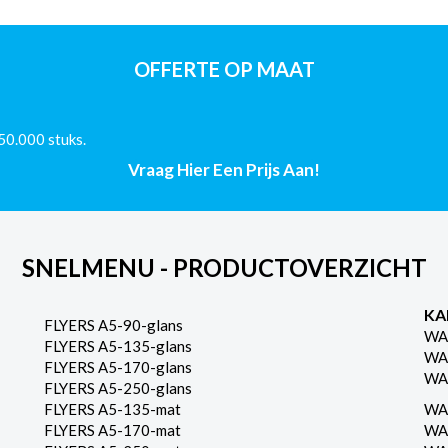
A5
-
170g
OFFERTE OP MAAT
Glans
aantal
50.000 stuks.
Vraag Hier Een Prijs Aan!
SNELMENU - PRODUCTOVERZICHT
KA
FLYERS A5-90-glans
WA
FLYERS A5-135-glans
WA
FLYERS A5-170-glans
WA
FLYERS A5-250-glans
FLYERS A5-135-mat
WA
FLYERS A5-170-mat
WA