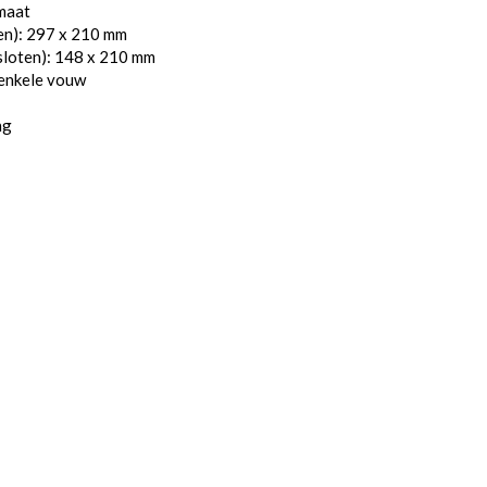
maat
en): 297 x 210 mm
sloten): 148 x 210 mm
 enkele vouw
ng