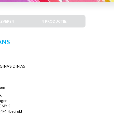
LEVEREN
IN PRODUCTIE!
ANS
INA’S DIN A5
wen
k
dagen
, CMYK
(4/4 ) bedrukt