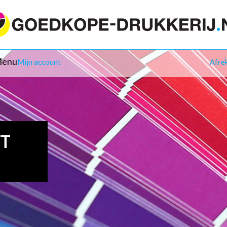
enu
Mijn account
Afre
IT