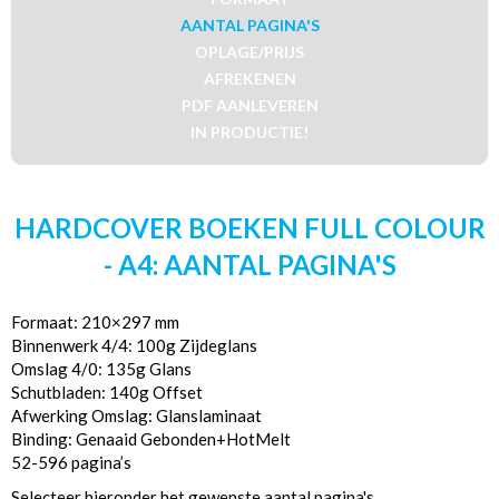
AANTAL PAGINA'S
OPLAGE/PRIJS
AFREKENEN
PDF AANLEVEREN
IN PRODUCTIE!
HARDCOVER BOEKEN FULL COLOUR
- A4: AANTAL PAGINA'S
Formaat: 210×297 mm
Binnenwerk 4/4: 100g Zijdeglans
Omslag 4/0: 135g Glans
Schutbladen: 140g Offset
Afwerking Omslag: Glanslaminaat
Binding: Genaaid Gebonden+HotMelt
52-596 pagina’s
Selecteer hieronder het gewenste aantal pagina's.