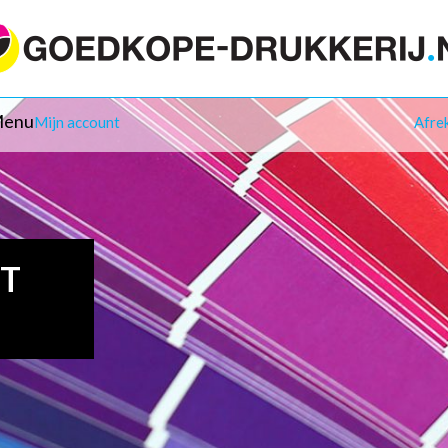
enu
Mijn account
Afre
IT