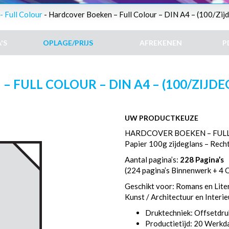
 Full Colour
- Hardcover Boeken – Full Colour – DIN A4 – (100/Zijd
'S
OPLAGE/PRIJS
AFREKENEN
P
FULL COLOUR – DIN A4 – (100/ZIJDEG
UW PRODUCTKEUZE
HARDCOVER BOEKEN – FULL
Papier 100g zijdeglans – Rech
Aantal pagina’s:
228 Pagina’s
(224 pagina’s Binnenwerk + 4 
Geschikt voor: Romans en Liter
Kunst / Architectuur en Interi
Druktechniek: Offsetdru
Productietijd: 20 Werk