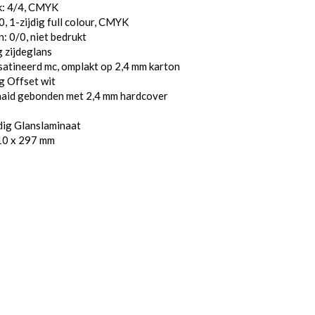
k: 4/4, CMYK
, 1-zijdig full colour, CMYK
: 0/0, niet bedrukt
 zijdeglans
atineerd mc, omplakt op 2,4 mm karton
g Offset wit
aaid gebonden met 2,4 mm hardcover
dig Glanslaminaat
10 x 297 mm