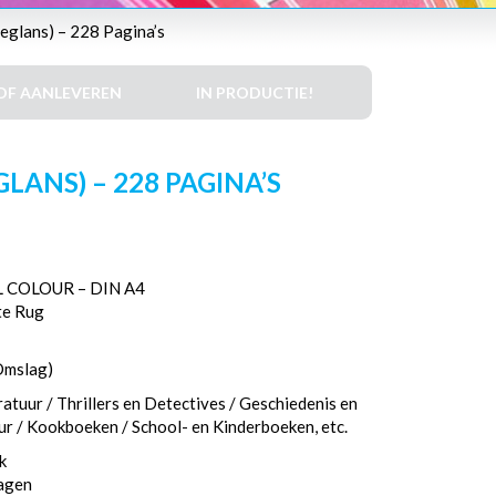
eglans) – 228 Pagina’s
DF AANLEVEREN
IN PRODUCTIE!
LANS) – 228 PAGINA’S
 COLOUR – DIN A4
te Rug
Omslag)
atuur / Thrillers en Detectives / Geschiedenis en
eur / Kookboeken / School- en Kinderboeken, etc.
k
dagen