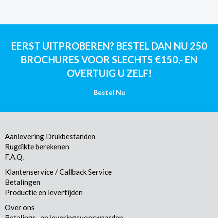
EERST UITPROBEREN? BESTEL DAN NU 250
BROCHURES VOOR SLECHTS €150,- EN
OVERTUIG U ZELF!
Bestel Nu
Aanlevering Drukbestanden
Rugdikte berekenen
F.A.Q.
Klantenservice / Callback Service
Betalingen
Productie en levertijden
Over ons
Betalings- en leveringsvoorwaarden