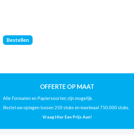
WANDKALENDERS
Bestellen
WIRE-
O
-
DIN
A3
-
135g
OFFERTE OP MAAT
Glans
aantal
Alle Formaten en Papiersoorten zijn mogelijk.
Bestel uw oplagen tussen 250 stuks en maximaal 750.000 stuks.
Vraag Hier Een Prijs Aan!