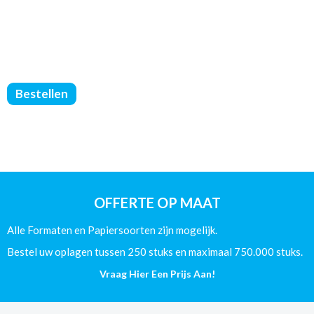
WANDKALENDERS
Bestellen
WIRE-
O
-
DIN
A2
-
170g
OFFERTE OP MAAT
Glans
aantal
Alle Formaten en Papiersoorten zijn mogelijk.
Bestel uw oplagen tussen 250 stuks en maximaal 750.000 stuks.
Vraag Hier Een Prijs Aan!