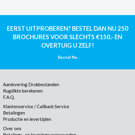
EERST UITPROBEREN? BESTEL DAN NU 250
BROCHURES VOOR SLECHTS €150,- EN
OVERTUIG U ZELF!
Bestel Nu
Aanlevering Drukbestanden
Rugdikte berekenen
F.A.Q.
Klantenservice / Callback Service
Betalingen
Productie en levertijden
Over ons
Betalings- en leveringsvoorwaarden