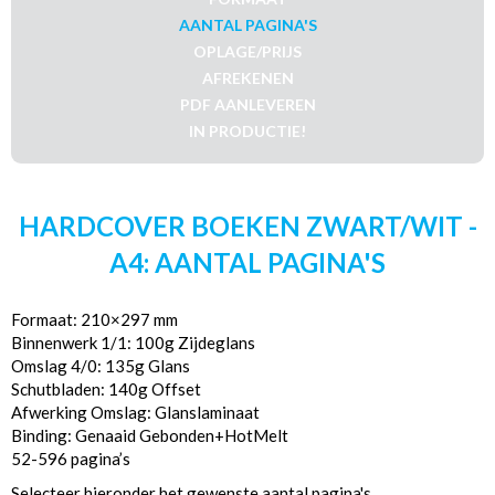
AANTAL PAGINA'S
OPLAGE/PRIJS
AFREKENEN
PDF AANLEVEREN
IN PRODUCTIE!
HARDCOVER BOEKEN ZWART/WIT -
A4: AANTAL PAGINA'S
Formaat: 210×297 mm
Binnenwerk 1/1: 100g Zijdeglans
Omslag 4/0: 135g Glans
Schutbladen: 140g Offset
Afwerking Omslag: Glanslaminaat
Binding: Genaaid Gebonden+HotMelt
52-596 pagina’s
Selecteer hieronder het gewenste aantal pagina's.