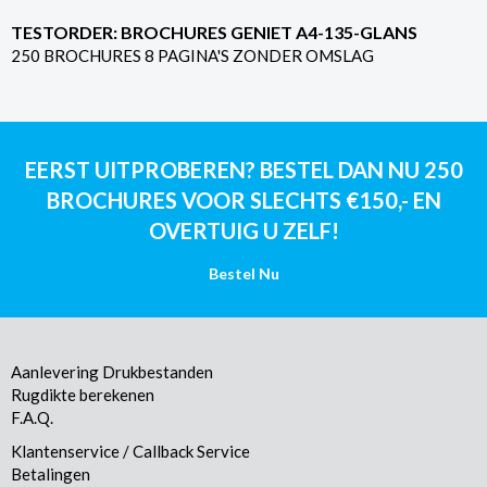
TESTORDER: BROCHURES GENIET A4-135-GLANS
250 BROCHURES 8 PAGINA'S ZONDER OMSLAG
EERST UITPROBEREN? BESTEL DAN NU 250
BROCHURES VOOR SLECHTS €150,- EN
OVERTUIG U ZELF!
Bestel Nu
Aanlevering Drukbestanden
Rugdikte berekenen
F.A.Q.
Klantenservice / Callback Service
Betalingen