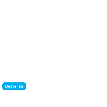
FOLDERS
Bestellen
GEVOUWEN
-
DIN
A5