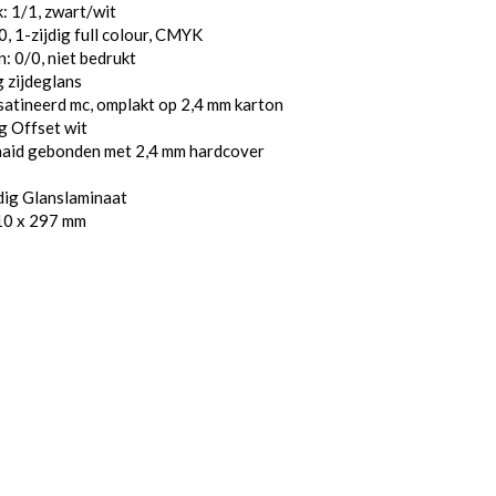
: 1/1, zwart/wit
, 1-zijdig full colour, CMYK
: 0/0, niet bedrukt
 zijdeglans
atineerd mc, omplakt op 2,4 mm karton
g Offset wit
aaid gebonden met 2,4 mm hardcover
dig Glanslaminaat
10 x 297 mm