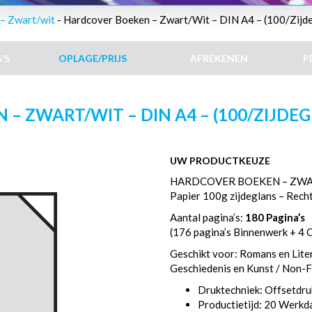
– Zwart/wit
- Hardcover Boeken – Zwart/Wit – DIN A4 – (100/Zijde
'S
OPLAGE/PRIJS
AFREKENEN
P
 ZWART/WIT – DIN A4 – (100/ZIJDEGL
UW PRODUCTKEUZE
HARDCOVER BOEKEN – ZWAR
Papier 100g zijdeglans – Rech
Aantal pagina’s:
180 Pagina’s
(176 pagina’s Binnenwerk + 4 
Geschikt voor: Romans en Litera
Geschiedenis en Kunst / Non-Fi
Druktechniek: Offsetdru
Productietijd: 20 Werk