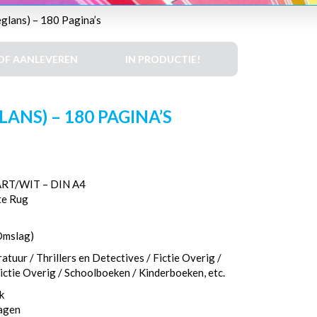
glans) – 180 Pagina’s
DF AANLEVEREN
IN PRODUCTIE!
ANS) – 180 PAGINA’S
T/WIT – DIN A4
te Rug
Omslag)
tuur / Thrillers en Detectives / Fictie Overig /
ctie Overig / Schoolboeken / Kinderboeken, etc.
k
dagen