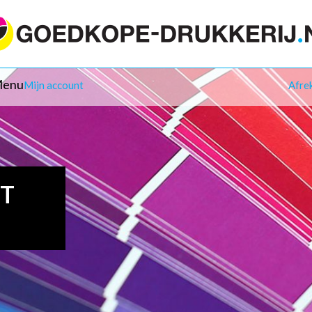
enu
Mijn account
Afre
IT