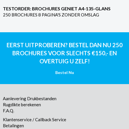
TESTORDER: BROCHURES GENIET A4-135-GLANS
250 BROCHURES 8 PAGINA'S ZONDER OMSLAG
EERST UITPROBEREN? BESTEL DAN NU 250
BROCHURES VOOR SLECHTS €150,- EN
OVERTUIG U ZELF!
Bestel Nu
Aanlevering Drukbestanden
Rugdikte berekenen
F.A.Q.
Klantenservice / Callback Service
Betalingen