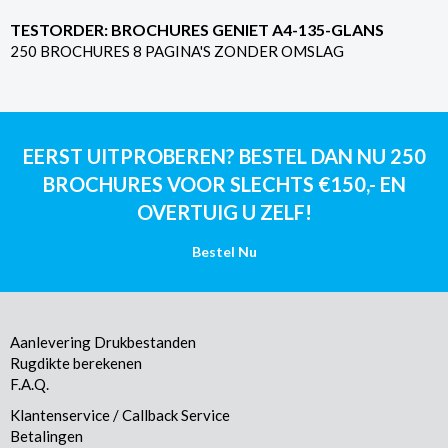
TESTORDER: BROCHURES GENIET A4-135-GLANS
250 BROCHURES 8 PAGINA'S ZONDER OMSLAG
EERST UITPROBEREN? BESTEL DAN NU 250
BROCHURES VOOR SLECHTS €150,- EN
OVERTUIG U ZELF!
Bestel Nu
Aanlevering Drukbestanden
Rugdikte berekenen
F.A.Q.
Klantenservice / Callback Service
Betalingen