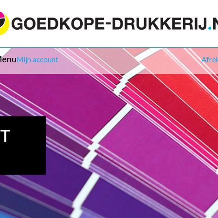
enu
Mijn account
Afre
IT