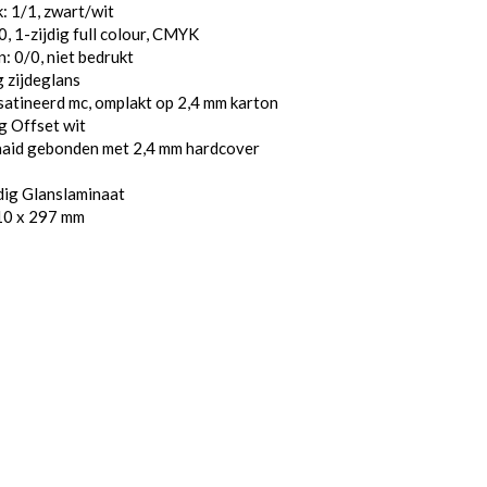
: 1/1, zwart/wit
, 1-zijdig full colour, CMYK
: 0/0, niet bedrukt
 zijdeglans
atineerd mc, omplakt op 2,4 mm karton
g Offset wit
aaid gebonden met 2,4 mm hardcover
dig Glanslaminaat
10 x 297 mm