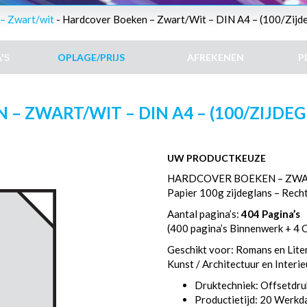
– Zwart/wit
- Hardcover Boeken – Zwart/Wit – DIN A4 – (100/Zijde
'S
OPLAGE/PRIJS
AFREKENEN
P
 ZWART/WIT – DIN A4 – (100/ZIJDEGL
UW PRODUCTKEUZE
HARDCOVER BOEKEN – ZWAR
Papier 100g zijdeglans – Rech
Aantal pagina’s:
404 Pagina’s
(400 pagina’s Binnenwerk + 4 
Geschikt voor: Romans en Liter
Kunst / Architectuur en Interi
Druktechniek: Offsetdru
Productietijd: 20 Werk