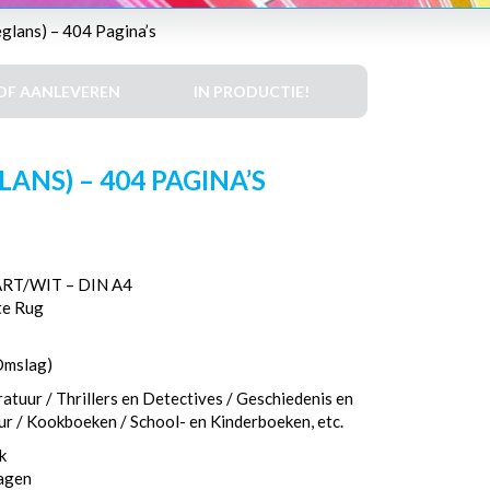
glans) – 404 Pagina’s
DF AANLEVEREN
IN PRODUCTIE!
ANS) – 404 PAGINA’S
T/WIT – DIN A4
te Rug
Omslag)
atuur / Thrillers en Detectives / Geschiedenis en
eur / Kookboeken / School- en Kinderboeken, etc.
k
dagen