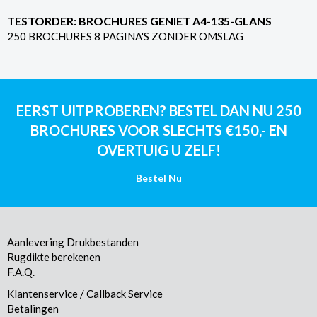
TESTORDER: BROCHURES GENIET A4-135-GLANS
250 BROCHURES 8 PAGINA'S ZONDER OMSLAG
EERST UITPROBEREN? BESTEL DAN NU 250
BROCHURES VOOR SLECHTS €150,- EN
OVERTUIG U ZELF!
Bestel Nu
Aanlevering Drukbestanden
Rugdikte berekenen
F.A.Q.
Klantenservice / Callback Service
Betalingen