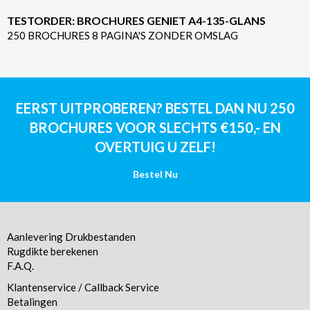
TESTORDER: BROCHURES GENIET A4-135-GLANS
250 BROCHURES 8 PAGINA'S ZONDER OMSLAG
EERST UITPROBEREN? BESTEL DAN NU 250
BROCHURES VOOR SLECHTS €150,- EN
OVERTUIG U ZELF!
Bestel Nu
Aanlevering Drukbestanden
Rugdikte berekenen
F.A.Q.
Klantenservice / Callback Service
Betalingen