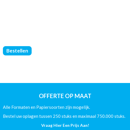
Brochures
Bestellen
Geniet
-
Geen
Omslag
-
Carré
-
OFFERTE OP MAAT
(135/Mat)
-
Alle Formaten en Papiersoorten zijn mogelijk.
8
Pagina's
Bestel uw oplagen tussen 250 stuks en maximaal 750.000 stuks.
aantal
Vraag Hier Een Prijs Aan!