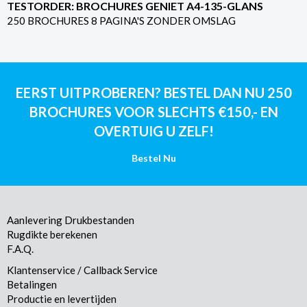
TESTORDER: BROCHURES GENIET A4-135-GLANS
250 BROCHURES 8 PAGINA'S ZONDER OMSLAG
EERST UITPROBEREN? BESTEL DAN NU 250
BROCHURES VOOR SLECHTS €150,- EN
OVERTUIG U ZELF!
Bestel Nu
Aanlevering Drukbestanden
Rugdikte berekenen
F.A.Q.
Klantenservice / Callback Service
Betalingen
Productie en levertijden