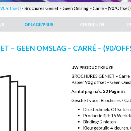
(90/offset)
- Brochures Geniet – Geen Omslag – Carré – (90/Offset)
'S
OPLAGE/PRIJS
AFREKENEN
P
T – GEEN OMSLAG – CARRÉ – (90/OFFSE
UW PRODUCTKEUZE
BROCHURES GENIET – Carré
Papier 90g offset – Geen Oms
Aantal pagina’s:
32 Pagina’s
Geschikt voor: Brochures / Ca
Druktechniek: Offsetdru
Productietijd: 15 Werk
Binding: 2 nieten
Kleurgebruik: 4 kleuren