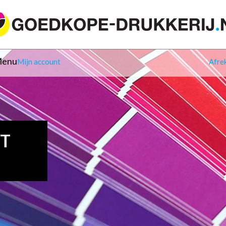
enu
Mijn account
Afre
IT