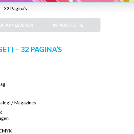
 – 32 Pagina’s
DF AANLEVEREN
IN PRODUCTIE!
T) – 32 PAGINA’S
lag
talogi / Magazines
k
dagen
, CMYK