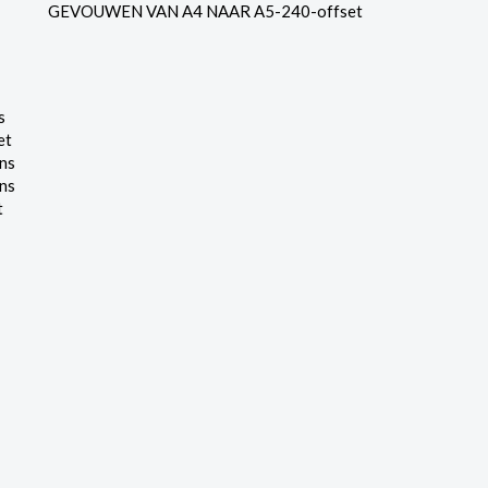
GEVOUWEN VAN A4 NAAR A5-240-offset
s
et
ns
ns
t