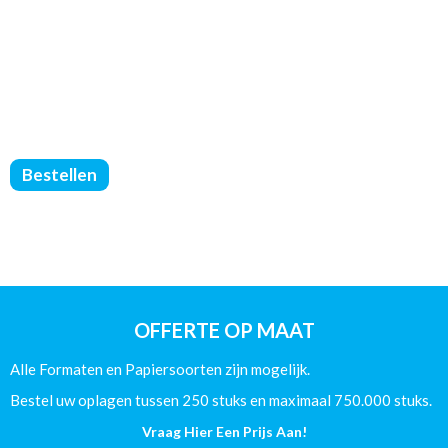
Brochures
Bestellen
Geniet
-
Geen
Omslag
-
DIN
A4
OFFERTE OP MAAT
-
(135/Glans)
Alle Formaten en Papiersoorten zijn mogelijk.
-
24
Bestel uw oplagen tussen 250 stuks en maximaal 750.000 stuks.
Pagina's
Vraag Hier Een Prijs Aan!
aantal