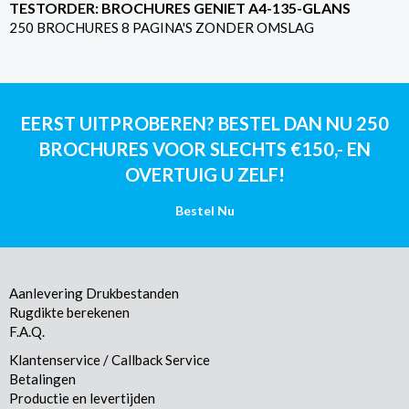
TESTORDER: BROCHURES GENIET A4-135-GLANS
250 BROCHURES 8 PAGINA'S ZONDER OMSLAG
EERST UITPROBEREN? BESTEL DAN NU 250
BROCHURES VOOR SLECHTS €150,- EN
OVERTUIG U ZELF!
Bestel Nu
Aanlevering Drukbestanden
Rugdikte berekenen
F.A.Q.
Klantenservice / Callback Service
Betalingen
Productie en levertijden