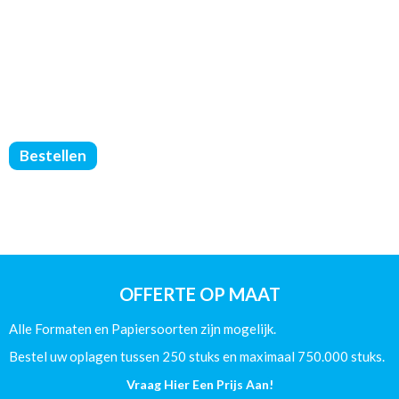
Brochures
Bestellen
Geniet
-
Geen
Omslag
-
DIN
A4
OFFERTE OP MAAT
-
(135/Glans)
Alle Formaten en Papiersoorten zijn mogelijk.
-
72
Bestel uw oplagen tussen 250 stuks en maximaal 750.000 stuks.
Pagina's
Vraag Hier Een Prijs Aan!
aantal