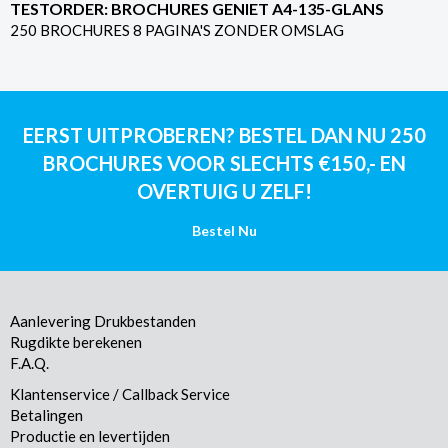
TESTORDER: BROCHURES GENIET A4-135-GLANS
250 BROCHURES 8 PAGINA'S ZONDER OMSLAG
EERST UITPROBEREN? BESTEL DAN NU 250
BROCHURES VOOR SLECHTS €150,- EN
OVERTUIG U ZELF!
Bestel Nu
Aanlevering Drukbestanden
Rugdikte berekenen
F.A.Q.
Klantenservice / Callback Service
Betalingen
Productie en levertijden