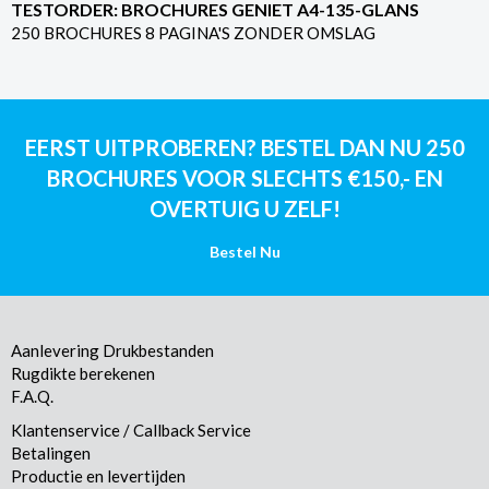
TESTORDER: BROCHURES GENIET A4-135-GLANS
250 BROCHURES 8 PAGINA'S ZONDER OMSLAG
EERST UITPROBEREN? BESTEL DAN NU 250
BROCHURES VOOR SLECHTS €150,- EN
OVERTUIG U ZELF!
Bestel Nu
Aanlevering Drukbestanden
Rugdikte berekenen
F.A.Q.
Klantenservice / Callback Service
Betalingen
Productie en levertijden