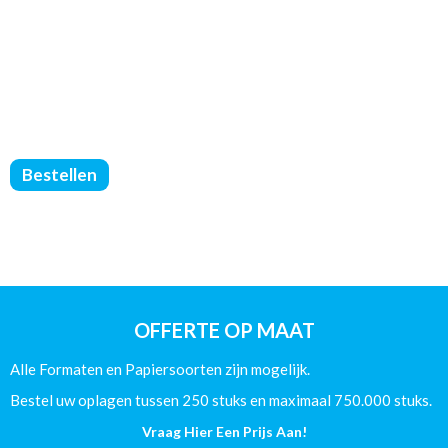
Brochures
Bestellen
Geniet
-
Geen
Omslag
-
DIN
A4
OFFERTE OP MAAT
-
(80/Mat)
Alle Formaten en Papiersoorten zijn mogelijk.
-
8
Bestel uw oplagen tussen 250 stuks en maximaal 750.000 stuks.
Pagina's
Vraag Hier Een Prijs Aan!
aantal