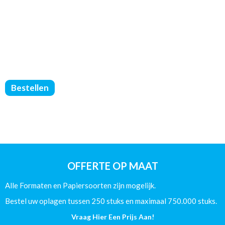
Brochures
Bestellen
Geniet
-
Geen
Omslag
-
DIN
A4
OFFERTE OP MAAT
-
(90/Offset)
Alle Formaten en Papiersoorten zijn mogelijk.
-
80
Bestel uw oplagen tussen 250 stuks en maximaal 750.000 stuks.
Pagina's
Vraag Hier Een Prijs Aan!
aantal