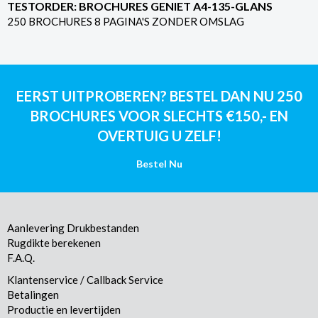
TESTORDER: BROCHURES GENIET A4-135-GLANS
250 BROCHURES 8 PAGINA'S ZONDER OMSLAG
EERST UITPROBEREN? BESTEL DAN NU 250
BROCHURES VOOR SLECHTS €150,- EN
OVERTUIG U ZELF!
Bestel Nu
Aanlevering Drukbestanden
Rugdikte berekenen
F.A.Q.
Klantenservice / Callback Service
Betalingen
Productie en levertijden