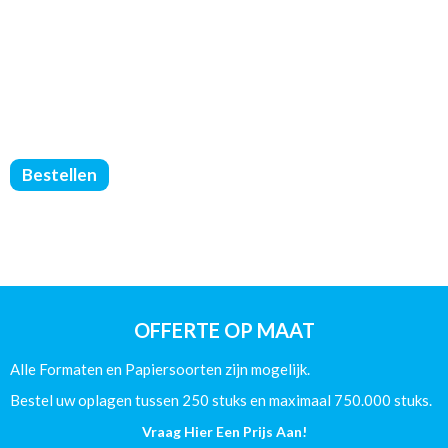
Brochures
Bestellen
Geniet
-
Geen
Omslag
-
DIN
A5
OFFERTE OP MAAT
-
(135/Glans)
Alle Formaten en Papiersoorten zijn mogelijk.
-
64
Bestel uw oplagen tussen 250 stuks en maximaal 750.000 stuks.
Pagina's
Vraag Hier Een Prijs Aan!
aantal