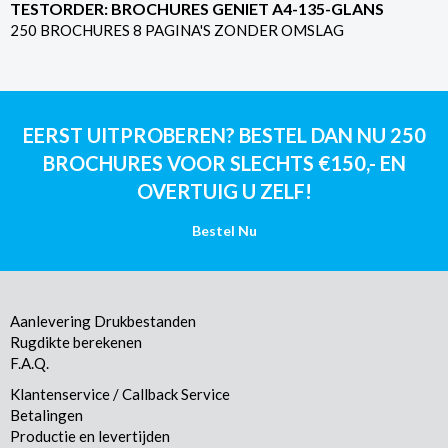
TESTORDER: BROCHURES GENIET A4-135-GLANS
250 BROCHURES 8 PAGINA'S ZONDER OMSLAG
EERST UITPROBEREN? BESTEL DAN NU 250
BROCHURES VOOR SLECHTS €150,- EN
OVERTUIG U ZELF!
Bestel Nu
Aanlevering Drukbestanden
Rugdikte berekenen
F.A.Q.
Klantenservice / Callback Service
Betalingen
Productie en levertijden