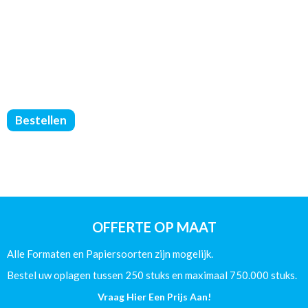
Brochures
Bestellen
Geniet
-
Geen
Omslag
-
DIN
A5
OFFERTE OP MAAT
-
(135/Glans)
Alle Formaten en Papiersoorten zijn mogelijk.
-
80
Bestel uw oplagen tussen 250 stuks en maximaal 750.000 stuks.
Pagina's
Vraag Hier Een Prijs Aan!
aantal