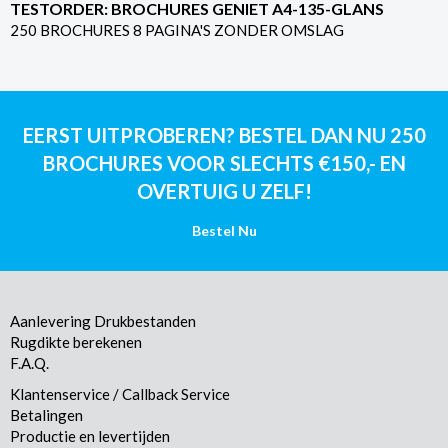
TESTORDER: BROCHURES GENIET A4-135-GLANS
250 BROCHURES 8 PAGINA'S ZONDER OMSLAG
EERST UITPROBEREN? BESTEL DAN NU 250
BROCHURES VOOR SLECHTS €150,- EN
OVERTUIG U ZELF!
Bestel Nu
Aanlevering Drukbestanden
Rugdikte berekenen
F.A.Q.
Klantenservice / Callback Service
Betalingen
Productie en levertijden