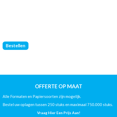
Brochures
Bestellen
Geniet
-
Geen
Omslag
-
DIN
A5
OFFERTE OP MAAT
-
(135/Mat)
Alle Formaten en Papiersoorten zijn mogelijk.
-
8
Bestel uw oplagen tussen 250 stuks en maximaal 750.000 stuks.
Pagina's
Vraag Hier Een Prijs Aan!
aantal