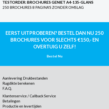
TESTORDER: BROCHURES GENIET A4-135-GLANS
250 BROCHURES 8 PAGINA'S ZONDER OMSLAG
EERST UITPROBEREN? BESTEL DAN NU 250
BROCHURES VOOR SLECHTS €150,- EN
OVERTUIG U ZELF!
Bestel Nu
Aanlevering Drukbestanden
Rugdikte berekenen
F.A.Q.
Klantenservice / Callback Service
Betalingen
Productie en levertijden