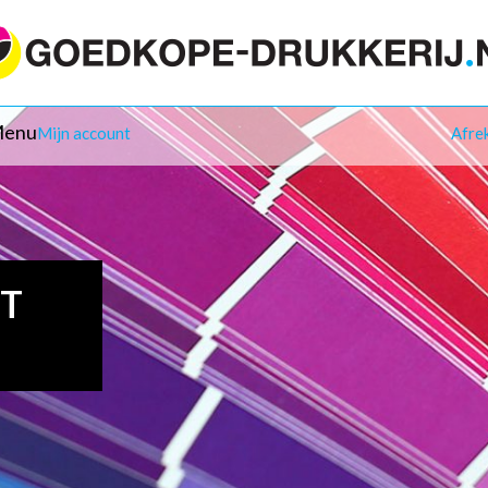
enu
Mijn account
Afre
IT