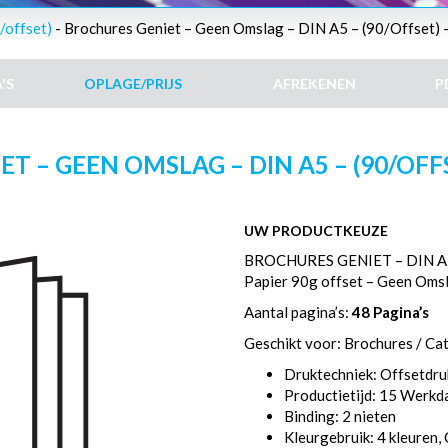
/offset)
- Brochures Geniet – Geen Omslag – DIN A5 – (90/Offset) –
'S
OPLAGE/PRIJS
AFREKENEN
P
 – GEEN OMSLAG – DIN A5 – (90/OFFS
UW PRODUCTKEUZE
BROCHURES GENIET – DIN A
Papier 90g offset – Geen Oms
Aantal pagina’s:
48 Pagina’s
Geschikt voor: Brochures / Ca
Druktechniek: Offsetdru
Productietijd: 15 Werk
Binding: 2 nieten
Kleurgebruik: 4 kleuren