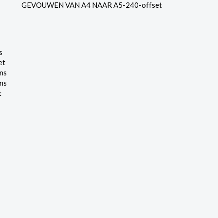
GEVOUWEN VAN A4 NAAR A5-240-offset
s
et
ns
ns
t