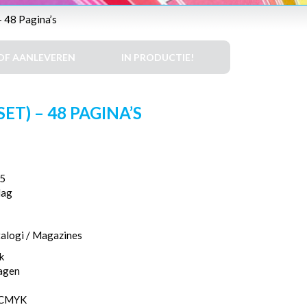
 48 Pagina’s
DF AANLEVEREN
IN PRODUCTIE!
ET) – 48 PAGINA’S
5
lag
talogi / Magazines
k
dagen
, CMYK