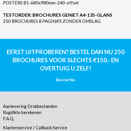
POSTERS B1-680x980mm-240-offset
TESTORDER: BROCHURES GENIET A4-135-GLANS
250 BROCHURES 8 PAGINA'S ZONDER OMSLAG
EERST UITPROBEREN? BESTEL DAN NU 250
BROCHURES VOOR SLECHTS €150,- EN
OVERTUIG U ZELF!
Bestel Nu
Aanlevering Drukbestanden
Rugdikte berekenen
F.A.Q.
Klantenservice / Callback Service