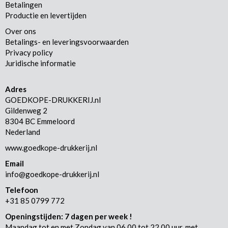
Betalingen
Productie en levertijden
Over ons
Betalings- en leveringsvoorwaarden
Privacy policy
Juridische informatie
Adres
GOEDKOPE-DRUKKERIJ.nl
Gildenweg 2
8304 BC Emmeloord
Nederland
www.goedkope-drukkerij.nl
Email
info@goedkope-drukkerij.nl
Telefoon
+31 85 0799 772
Openingstijden: 7 dagen per week !
Maandag tot en met Zondag van 06.00 tot 22.00 uur, met