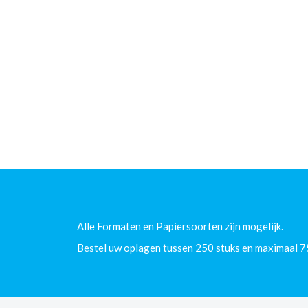
Alle Formaten en Papiersoorten zijn mogelijk.
Bestel uw oplagen tussen 250 stuks en maximaal 7