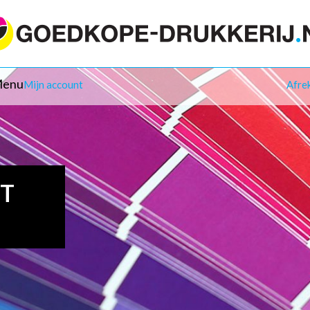
enu
Mijn account
Afre
IT