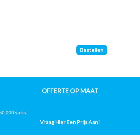
Brochures
Bestellen
Geniet
-
Met
Omslag
-
DIN
OFFERTE OP MAAT
A4
-
(70/170/Glans)
50.000 stuks.
-
12
Vraag Hier Een Prijs Aan!
Pagina's
aantal