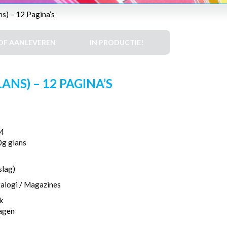
s) – 12 Pagina’s
DF AANLEVEREN
IN PRODUCTIE!
ANS) – 12 PAGINA’S
4
0g glans
slag)
talogi / Magazines
k
dagen