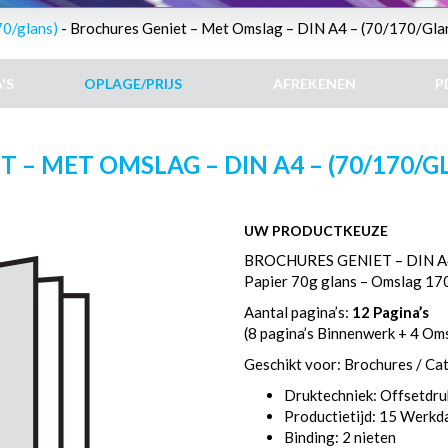
70/glans)
- Brochures Geniet – Met Omslag – DIN A4 – (70/170/Glan
'S
OPLAGE/PRIJS
AFREKENEN
P
– MET OMSLAG – DIN A4 – (70/170/GL
UW PRODUCTKEUZE
BROCHURES GENIET – DIN A
Papier 70g glans – Omslag 17
Aantal pagina’s:
12 Pagina’s
(8 pagina’s Binnenwerk + 4 Om
Geschikt voor: Brochures / Ca
Druktechniek: Offsetdru
Productietijd: 15 Werk
Binding: 2 nieten