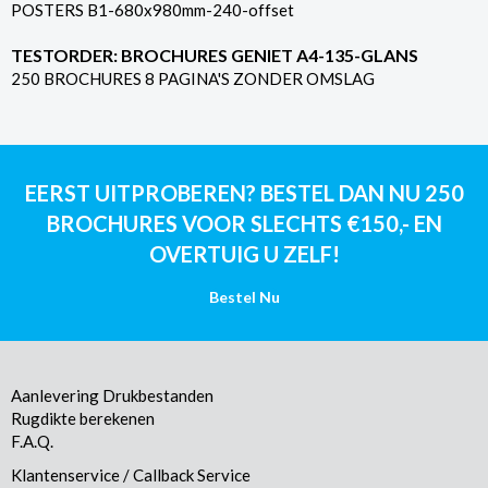
POSTERS B1-680x980mm-240-offset
TESTORDER: BROCHURES GENIET A4-135-GLANS
250 BROCHURES 8 PAGINA'S ZONDER OMSLAG
EERST UITPROBEREN? BESTEL DAN NU 250
BROCHURES VOOR SLECHTS €150,- EN
OVERTUIG U ZELF!
Bestel Nu
Aanlevering Drukbestanden
Rugdikte berekenen
F.A.Q.
Klantenservice / Callback Service