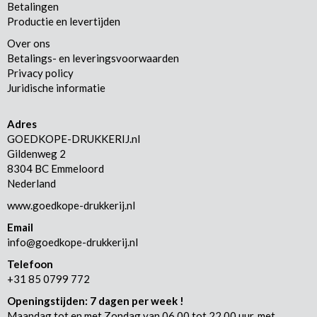
Betalingen
Productie en levertijden
Over ons
Betalings- en leveringsvoorwaarden
Privacy policy
Juridische informatie
Adres
GOEDKOPE-DRUKKERIJ.nl
Gildenweg 2
8304 BC Emmeloord
Nederland
www.goedkope-drukkerij.nl
Email
info@goedkope-drukkerij.nl
Telefoon
+31 85 0799 772
Openingstijden: 7 dagen per week !
Maandag tot en met Zondag van 06.00 tot 22.00 uur, met