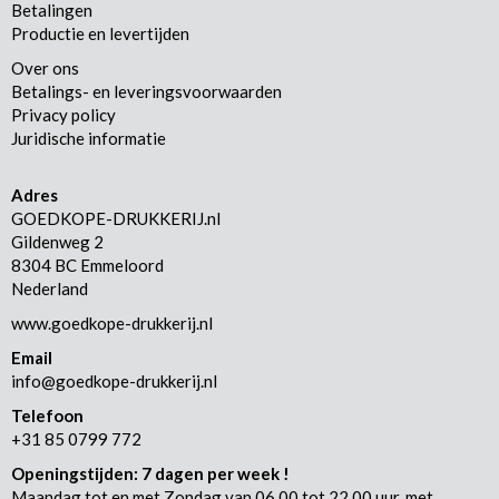
Betalingen
Productie en levertijden
Over ons
Betalings- en leveringsvoorwaarden
Privacy policy
Juridische informatie
Adres
GOEDKOPE-DRUKKERIJ.nl
Gildenweg 2
8304 BC Emmeloord
Nederland
www.goedkope-drukkerij.nl
Email
info@goedkope-drukkerij.nl
Telefoon
+31 85 0799 772
Openingstijden: 7 dagen per week !
Maandag tot en met Zondag van 06.00 tot 22.00 uur, met