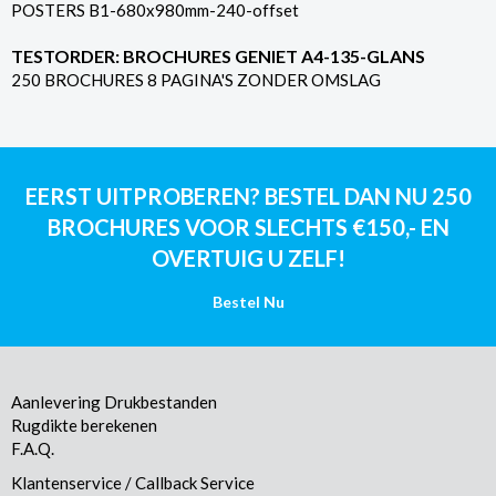
POSTERS B1-680x980mm-240-offset
TESTORDER: BROCHURES GENIET A4-135-GLANS
250 BROCHURES 8 PAGINA'S ZONDER OMSLAG
EERST UITPROBEREN? BESTEL DAN NU 250
BROCHURES VOOR SLECHTS €150,- EN
OVERTUIG U ZELF!
Bestel Nu
Aanlevering Drukbestanden
Rugdikte berekenen
F.A.Q.
Klantenservice / Callback Service