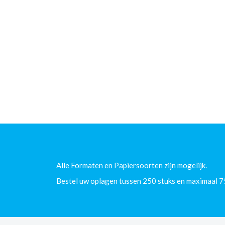
Alle Formaten en Papiersoorten zijn mogelijk.
Bestel uw oplagen tussen 250 stuks en maximaal 7