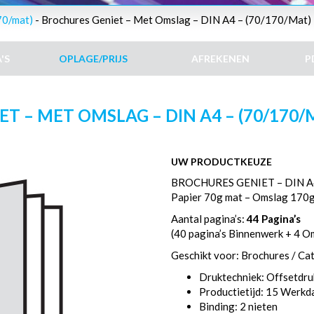
70/mat)
- Brochures Geniet – Met Omslag – DIN A4 – (70/170/Mat) 
'S
OPLAGE/PRIJS
AFREKENEN
P
 – MET OMSLAG – DIN A4 – (70/170/M
UW PRODUCTKEUZE
BROCHURES GENIET – DIN A
Papier 70g mat – Omslag 170
Aantal pagina’s:
44 Pagina’s
(40 pagina’s Binnenwerk + 4 O
Geschikt voor: Brochures / Ca
Druktechniek: Offsetdru
Productietijd: 15 Werk
Binding: 2 nieten