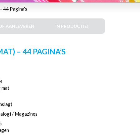
– 44 Pagina’s
DF AANLEVEREN
IN PRODUCTIE!
AT) – 44 PAGINA’S
4
g mat
mslag)
talogi / Magazines
k
dagen