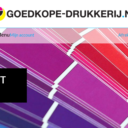
enu
Mijn account
Afre
IT