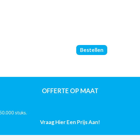
Brochures
Bestellen
Geniet
-
Met
Omslag
-
DIN
OFFERTE OP MAAT
A4
-
(70/170/Mat)
50.000 stuks.
-
44
Vraag Hier Een Prijs Aan!
Pagina's
aantal