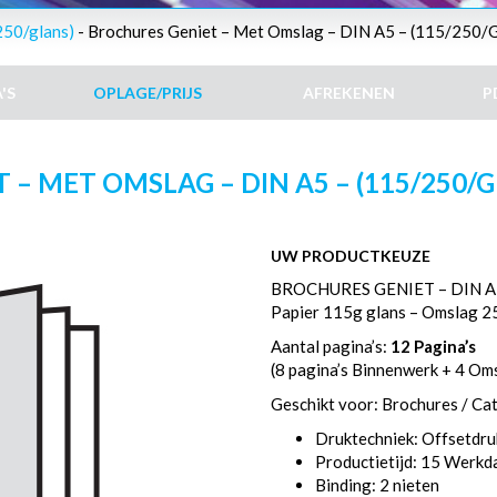
250/glans)
- Brochures Geniet – Met Omslag – DIN A5 – (115/250/Gl
'S
OPLAGE/PRIJS
AFREKENEN
P
– MET OMSLAG – DIN A5 – (115/250/GL
UW PRODUCTKEUZE
BROCHURES GENIET – DIN A
Papier 115g glans – Omslag 2
Aantal pagina’s:
12 Pagina’s
(8 pagina’s Binnenwerk + 4 Om
Geschikt voor: Brochures / Ca
Druktechniek: Offsetdru
Productietijd: 15 Werk
Binding: 2 nieten