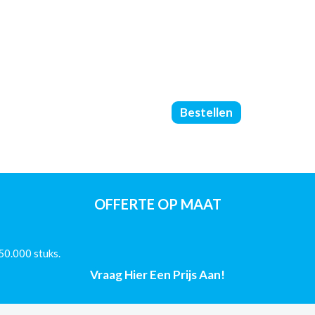
Brochures
Bestellen
Geniet
-
Met
Omslag
-
DIN
OFFERTE OP MAAT
A5
-
(115/250/Glans)
50.000 stuks.
-
12
Vraag Hier Een Prijs Aan!
Pagina's
aantal