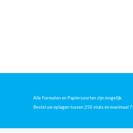
Alle Formaten en Papiersoorten zijn mogelijk.
Bestel uw oplagen tussen 250 stuks en maximaal 7