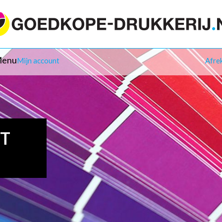
enu
Mijn account
Afre
IT