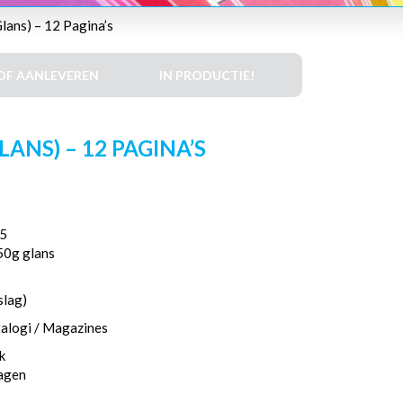
ans) – 12 Pagina’s
DF AANLEVEREN
IN PRODUCTIE!
ANS) – 12 PAGINA’S
5
50g glans
slag)
talogi / Magazines
k
dagen