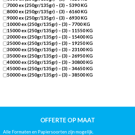
7000 ex (250gr/135gr) – (3) – 5390 KG
8000 ex (250gr/135gr) – (3) – 6160 KG
9000 ex (250gr/135gr) – (3) – 6930 KG
10000 ex (250gr/135gr) – (3) – 7700 KG
15000 ex (250gr/135gr) – (3) – 11550 KG
20000 ex (250gr/135gr) – (3) – 15400 KG
25000 ex (250gr/135gr) – (3) – 19250 KG
30000 ex (250gr/135gr) – (3) – 23100 KG
35000 ex (250gr/135gr) – (3) – 26950 KG
40000 ex (250gr/135gr) – (3) – 30800 KG
45000 ex (250gr/135gr) – (3) – 34650 KG
50000 ex (250gr/135gr) – (3) – 38500 KG
Carré
-260
pagina’s
-
Catalogus
Wire-
O
OFFERTE OP MAAT
Glans
aantal
Alle Formaten en Papiersoorten zijn mogelijk.