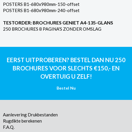
POSTERS B1-680x980mm-150-offset
POSTERS B1-680x980mm-240-offset
TESTORDER: BROCHURES GENIET A4-135-GLANS
250 BROCHURES 8 PAGINA'S ZONDER OMSLAG
EERST UITPROBEREN? BESTEL DAN NU 250
BROCHURES VOOR SLECHTS €150,- EN
OVERTUIG U ZELF!
Bestel Nu
Aanlevering Drukbestanden
Rugdikte berekenen
F.A.Q.