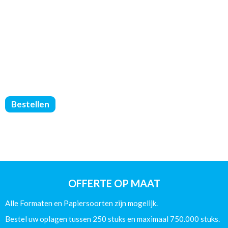
Catalogus
Bestellen
Gelijmd
PUR
-
DIN
A4
-
(90/250/Glans)
OFFERTE OP MAAT
-
132
Alle Formaten en Papiersoorten zijn mogelijk.
Pagina's
aantal
Bestel uw oplagen tussen 250 stuks en maximaal 750.000 stuks.