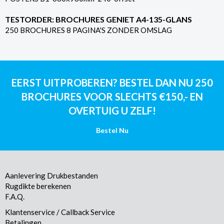
TESTORDER: BROCHURES GENIET A4-135-GLANS
250 BROCHURES 8 PAGINA'S ZONDER OMSLAG
EERST UITPROBEREN? BESTEL DAN NU 250
BROCHURES VOOR SLECHTS €150,- EN
OVERTUIG U ZELF!
Bestel Nu
Aanlevering Drukbestanden
Rugdikte berekenen
F.A.Q.
Klantenservice / Callback Service
Betalingen