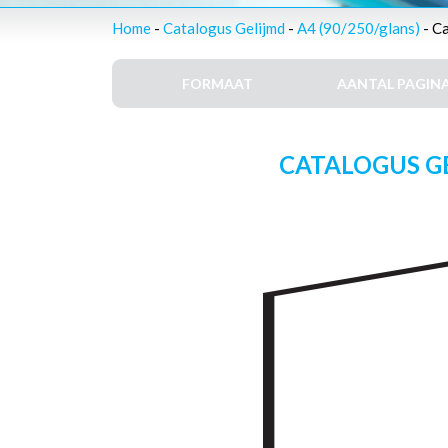
Home
-
Catalogus Gelijmd
-
A4 (90/250/glans)
- C
FORMAAT
AANTAL PAGINA
CATALOGUS GEL