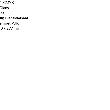
/4, CMYK
 Glans
ans
dig Glanslaminaat
den met PUR
10 x 297 mm