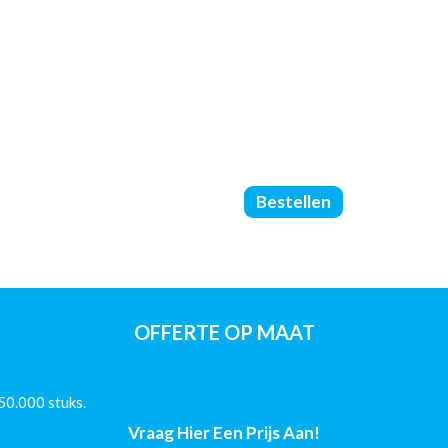
Catalogus
Bestellen
Gelijmd
PUR
-
DIN
A4
-
OFFERTE OP MAAT
(90/250/Glans)
-
252
50.000 stuks.
Pagina's
aantal
Vraag Hier Een Prijs Aan!