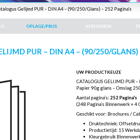
atalogus Gelijmd PUR – DIN A4 – (90/250/Glans) – 252 Pagina’s
'S
OPLAGE/PRIJS
AFREKENEN
P
IJMD PUR – DIN A4 – (90/250/GLANS) 
UW PRODUCTKEUZE
CATALOGUS GELIJMD PUR – 
Papier 90g glans – Omslag 25
Aantal pagina’s:
252 Pagina’s
(248 Pagina’s Binnenwerk + 4
Geschikt voor: Brochures / Ca
Druktechniek: Offsetdru
Productietijd: 15 Werk
Kleurgebruik Binnenwer