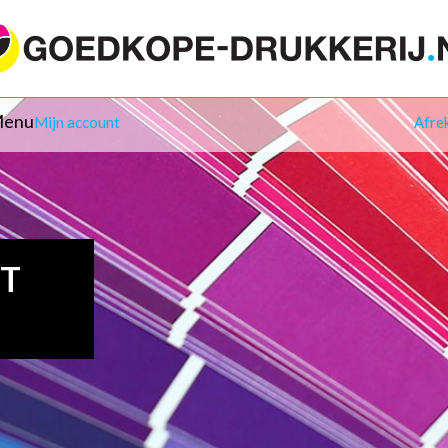
enu
Mijn account
Afre
IT