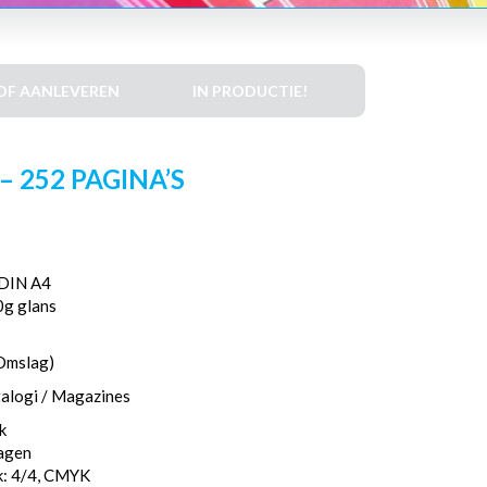
DF AANLEVEREN
IN PRODUCTIE!
– 252 PAGINA’S
DIN A4
0g glans
 Omslag)
talogi / Magazines
k
dagen
k: 4/4, CMYK