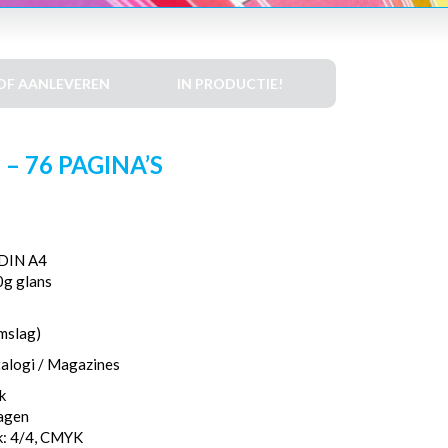
DF AANLEVEREN
IN PRODUCTIE!
– 76 PAGINA’S
DIN A4
0g glans
mslag)
talogi / Magazines
k
dagen
k: 4/4, CMYK