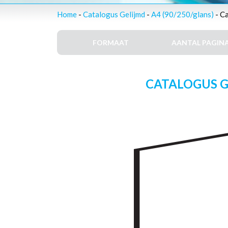
Home
-
Catalogus Gelijmd
-
A4 (90/250/glans)
- Ca
FORMAAT
AANTAL PAGINA
CATALOGUS GE