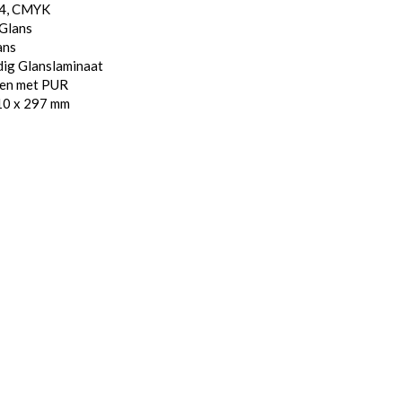
/4, CMYK
 Glans
ans
dig Glanslaminaat
den met PUR
10 x 297 mm