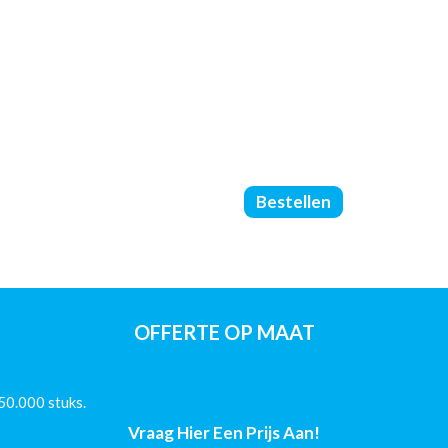
Catalogus
Bestellen
Gelijmd
PUR
-
DIN
A4
-
OFFERTE OP MAAT
(90/250/Glans)
-
76
50.000 stuks.
Pagina's
aantal
Vraag Hier Een Prijs Aan!