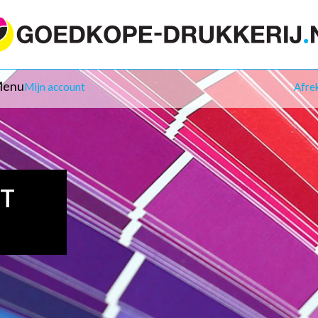
enu
Mijn account
Afre
IT