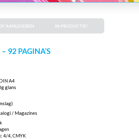
DF AANLEVEREN
IN PRODUCTIE!
– 92 PAGINA’S
DIN A4
0g glans
mslag)
talogi / Magazines
k
dagen
k: 4/4, CMYK