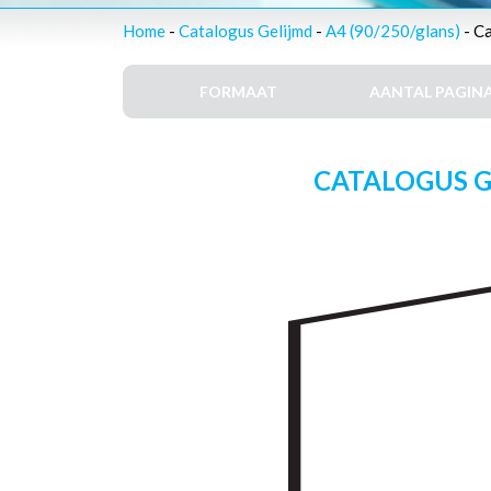
Home
-
Catalogus Gelijmd
-
A4 (90/250/glans)
- Ca
FORMAAT
AANTAL PAGINA
CATALOGUS GE