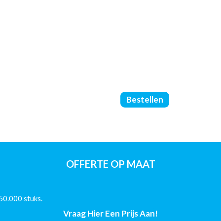
Catalogus
Bestellen
Gelijmd
PUR
-
DIN
A4
-
OFFERTE OP MAAT
(90/250/Glans)
-
92
50.000 stuks.
Pagina's
aantal
Vraag Hier Een Prijs Aan!