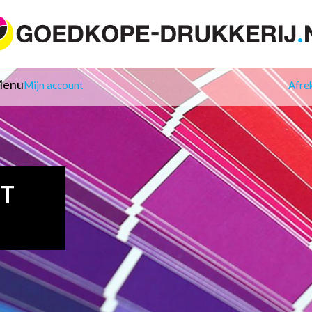
enu
Mijn account
Afre
IT