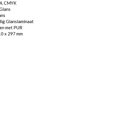
/4, CMYK
 Glans
ans
dig Glanslaminaat
den met PUR
10 x 297 mm