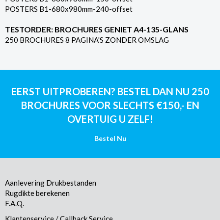
POSTERS B1-680x980mm-240-offset
TESTORDER: BROCHURES GENIET A4-135-GLANS
250 BROCHURES 8 PAGINA'S ZONDER OMSLAG
EERST UITPROBEREN? BESTEL DAN NU 250
BROCHURES VOOR SLECHTS €150,- EN
OVERTUIG U ZELF!
Bestel Nu
Aanlevering Drukbestanden
Rugdikte berekenen
F.A.Q.
Klantenservice / Callback Service