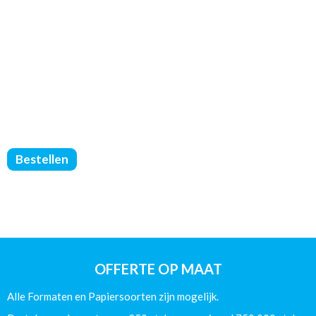
Catalogus
Bestellen
Gelijmd
PUR
-
DIN
A4
-
(90/250/Offset)
OFFERTE OP MAAT
-
116
Alle Formaten en Papiersoorten zijn mogelijk.
Pagina's