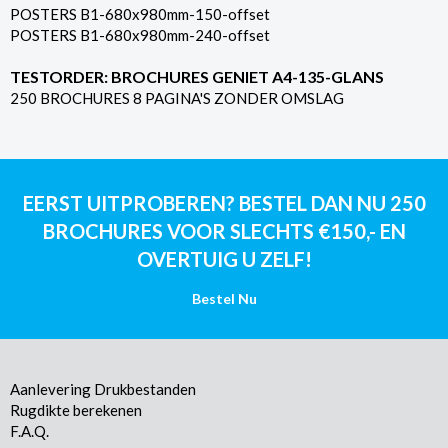
POSTERS B1-680x980mm-150-offset
POSTERS B1-680x980mm-240-offset
TESTORDER: BROCHURES GENIET A4-135-GLANS
250 BROCHURES 8 PAGINA'S ZONDER OMSLAG
EERST UITPROBEREN? BESTEL DAN NU 250
BROCHURES VOOR SLECHTS €150,- EN
OVERTUIG U ZELF!
Bestel Nu
Aanlevering Drukbestanden
Rugdikte berekenen
F.A.Q.