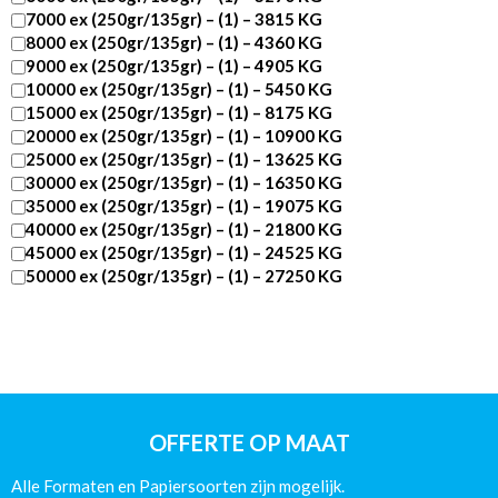
7000 ex (250gr/135gr) – (1) – 3815 KG
8000 ex (250gr/135gr) – (1) – 4360 KG
9000 ex (250gr/135gr) – (1) – 4905 KG
10000 ex (250gr/135gr) – (1) – 5450 KG
15000 ex (250gr/135gr) – (1) – 8175 KG
20000 ex (250gr/135gr) – (1) – 10900 KG
25000 ex (250gr/135gr) – (1) – 13625 KG
30000 ex (250gr/135gr) – (1) – 16350 KG
35000 ex (250gr/135gr) – (1) – 19075 KG
40000 ex (250gr/135gr) – (1) – 21800 KG
45000 ex (250gr/135gr) – (1) – 24525 KG
50000 ex (250gr/135gr) – (1) – 27250 KG
DIN
A5
-260
pagina’s
-
Catalogus
Wire-
OFFERTE OP MAAT
O
Glans
Alle Formaten en Papiersoorten zijn mogelijk.