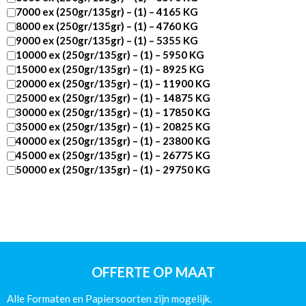
7000 ex (250gr/135gr) – (1) – 4165 KG
8000 ex (250gr/135gr) – (1) – 4760 KG
9000 ex (250gr/135gr) – (1) – 5355 KG
10000 ex (250gr/135gr) – (1) – 5950 KG
15000 ex (250gr/135gr) – (1) – 8925 KG
20000 ex (250gr/135gr) – (1) – 11900 KG
25000 ex (250gr/135gr) – (1) – 14875 KG
30000 ex (250gr/135gr) – (1) – 17850 KG
35000 ex (250gr/135gr) – (1) – 20825 KG
40000 ex (250gr/135gr) – (1) – 23800 KG
45000 ex (250gr/135gr) – (1) – 26775 KG
50000 ex (250gr/135gr) – (1) – 29750 KG
DIN
A5
-284
pagina’s
-
Catalogus
Wire-
OFFERTE OP MAAT
O
Glans
Alle Formaten en Papiersoorten zijn mogelijk.