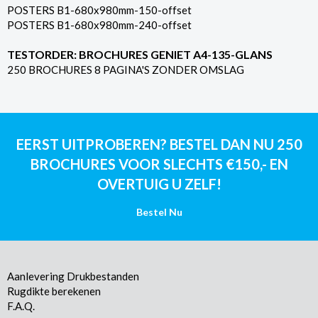
POSTERS B1-680x980mm-150-offset
POSTERS B1-680x980mm-240-offset
TESTORDER: BROCHURES GENIET A4-135-GLANS
250 BROCHURES 8 PAGINA'S ZONDER OMSLAG
EERST UITPROBEREN? BESTEL DAN NU 250
BROCHURES VOOR SLECHTS €150,- EN
OVERTUIG U ZELF!
Bestel Nu
Aanlevering Drukbestanden
Rugdikte berekenen
F.A.Q.