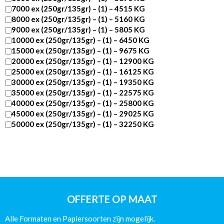
7000 ex (250gr/135gr) – (1) – 4515 KG
8000 ex (250gr/135gr) – (1) – 5160 KG
9000 ex (250gr/135gr) – (1) – 5805 KG
10000 ex (250gr/135gr) – (1) – 6450 KG
15000 ex (250gr/135gr) – (1) – 9675 KG
20000 ex (250gr/135gr) – (1) – 12900 KG
25000 ex (250gr/135gr) – (1) – 16125 KG
30000 ex (250gr/135gr) – (1) – 19350 KG
35000 ex (250gr/135gr) – (1) – 22575 KG
40000 ex (250gr/135gr) – (1) – 25800 KG
45000 ex (250gr/135gr) – (1) – 29025 KG
50000 ex (250gr/135gr) – (1) – 32250 KG
DIN
A5
-308
pagina’s
-
Catalogus
Wire-
OFFERTE OP MAAT
O
Glans
Alle Formaten en Papiersoorten zijn mogelijk.