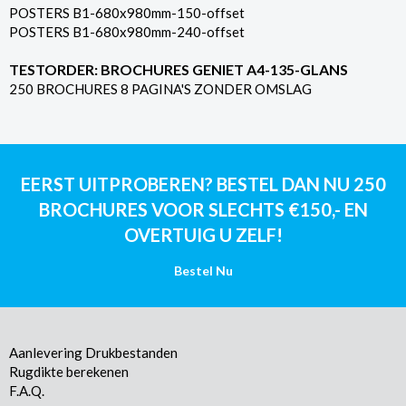
POSTERS B1-680x980mm-150-offset
POSTERS B1-680x980mm-240-offset
TESTORDER: BROCHURES GENIET A4-135-GLANS
250 BROCHURES 8 PAGINA'S ZONDER OMSLAG
EERST UITPROBEREN? BESTEL DAN NU 250
BROCHURES VOOR SLECHTS €150,- EN
OVERTUIG U ZELF!
Bestel Nu
Aanlevering Drukbestanden
Rugdikte berekenen
F.A.Q.