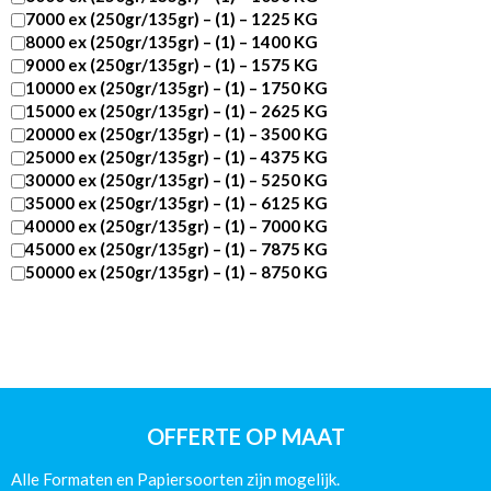
7000 ex (250gr/135gr) – (1) – 1225 KG
8000 ex (250gr/135gr) – (1) – 1400 KG
9000 ex (250gr/135gr) – (1) – 1575 KG
10000 ex (250gr/135gr) – (1) – 1750 KG
15000 ex (250gr/135gr) – (1) – 2625 KG
20000 ex (250gr/135gr) – (1) – 3500 KG
25000 ex (250gr/135gr) – (1) – 4375 KG
30000 ex (250gr/135gr) – (1) – 5250 KG
35000 ex (250gr/135gr) – (1) – 6125 KG
40000 ex (250gr/135gr) – (1) – 7000 KG
45000 ex (250gr/135gr) – (1) – 7875 KG
50000 ex (250gr/135gr) – (1) – 8750 KG
DIN
A5
-76
pagina’s
-
Catalogus
Wire-
OFFERTE OP MAAT
O
Glans
Alle Formaten en Papiersoorten zijn mogelijk.