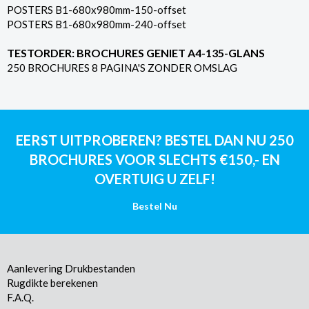
POSTERS B1-680x980mm-150-offset
POSTERS B1-680x980mm-240-offset
TESTORDER: BROCHURES GENIET A4-135-GLANS
250 BROCHURES 8 PAGINA'S ZONDER OMSLAG
EERST UITPROBEREN? BESTEL DAN NU 250
BROCHURES VOOR SLECHTS €150,- EN
OVERTUIG U ZELF!
Bestel Nu
Aanlevering Drukbestanden
Rugdikte berekenen
F.A.Q.