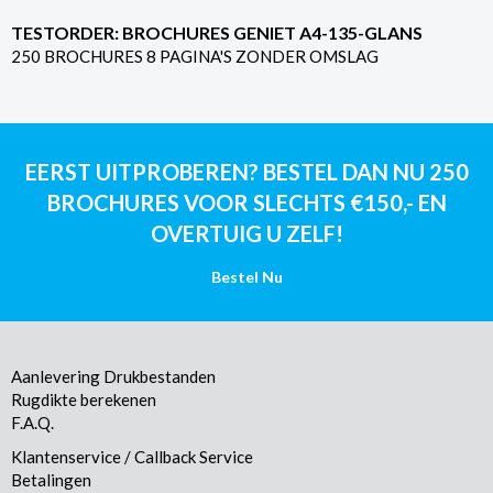
TESTORDER: BROCHURES GENIET A4-135-GLANS
250 BROCHURES 8 PAGINA'S ZONDER OMSLAG
EERST UITPROBEREN? BESTEL DAN NU 250
BROCHURES VOOR SLECHTS €150,- EN
OVERTUIG U ZELF!
Bestel Nu
Aanlevering Drukbestanden
Rugdikte berekenen
F.A.Q.
Klantenservice / Callback Service
Betalingen