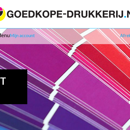
enu
Mijn account
Afre
IT