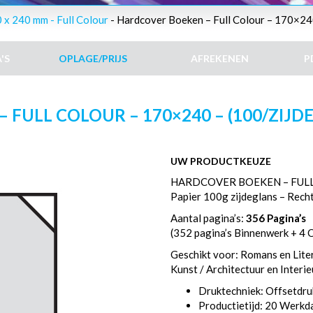
x 240 mm - Full Colour
- Hardcover Boeken – Full Colour – 170×240
'S
OPLAGE/PRIJS
AFREKENEN
P
FULL COLOUR – 170×240 – (100/ZIJDEG
UW PRODUCTKEUZE
HARDCOVER BOEKEN – FULL
Papier 100g zijdeglans – Rech
Aantal pagina’s:
356 Pagina’s
(352 pagina’s Binnenwerk + 4 
Geschikt voor: Romans en Liter
Kunst / Architectuur en Interi
Druktechniek: Offsetdru
Productietijd: 20 Werk