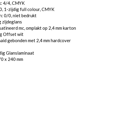
k: 4/4, CMYK
, 1-zijdig full colour, CMYK
: 0/0, niet bedrukt
 zijdeglans
atineerd mc, omplakt op 2,4 mm karton
g Offset wit
aaid gebonden met 2,4 mm hardcover
dig Glanslaminaat
70 x 240 mm