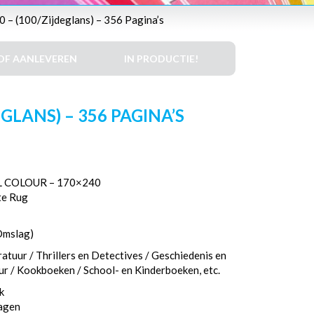
 – (100/Zijdeglans) – 356 Pagina’s
DF AANLEVEREN
IN PRODUCTIE!
LANS) – 356 PAGINA’S
 COLOUR – 170×240
te Rug
Omslag)
atuur / Thrillers en Detectives / Geschiedenis en
eur / Kookboeken / School- en Kinderboeken, etc.
k
dagen