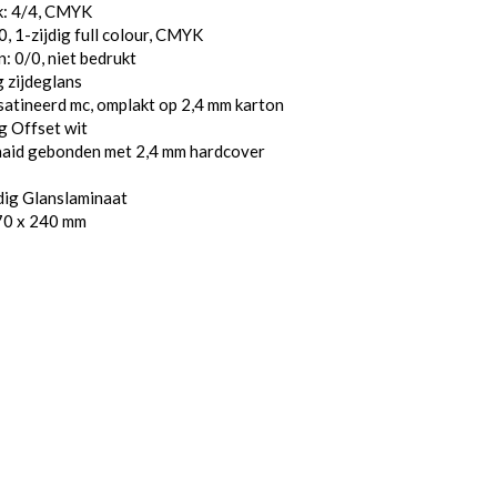
k: 4/4, CMYK
, 1-zijdig full colour, CMYK
: 0/0, niet bedrukt
 zijdeglans
atineerd mc, omplakt op 2,4 mm karton
g Offset wit
aaid gebonden met 2,4 mm hardcover
dig Glanslaminaat
70 x 240 mm