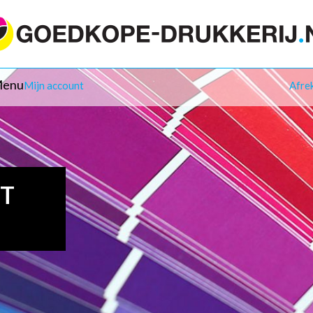
enu
Mijn account
Afre
IT