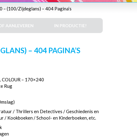
 – (100/Zijdeglans) – 404 Pagina’s
DF AANLEVEREN
IN PRODUCTIE!
LANS) – 404 PAGINA’S
 COLOUR – 170×240
te Rug
Omslag)
atuur / Thrillers en Detectives / Geschiedenis en
eur / Kookboeken / School- en Kinderboeken, etc.
k
dagen