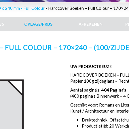
x 240 mm - Full Colour
- Hardcover Boeken – Full Colour – 170×240
'S
OPLAGE/PRIJS
AFREKENEN
P
FULL COLOUR – 170×240 – (100/ZIJDEG
UW PRODUCTKEUZE
HARDCOVER BOEKEN – FULL
Papier 100g zijdeglans – Rech
Aantal pagina’s:
404 Pagina’s
(400 pagina’s Binnenwerk + 4 
Geschikt voor: Romans en Liter
Kunst / Architectuur en Interi
Druktechniek: Offsetdru
Productietijd: 20 Werk