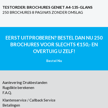
TESTORDER: BROCHURES GENIET A4-135-GLANS
250 BROCHURES 8 PAGINA'S ZONDER OMSLAG
EERST UITPROBEREN? BESTEL DAN NU 250
BROCHURES VOOR SLECHTS €150,- EN
OVERTUIG U ZELF!
Bestel Nu
Aanlevering Drukbestanden
Rugdikte berekenen
F.A.Q.
Klantenservice / Callback Service
Betalingen