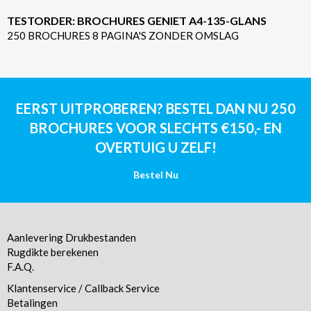
TESTORDER: BROCHURES GENIET A4-135-GLANS
250 BROCHURES 8 PAGINA'S ZONDER OMSLAG
EERST UITPROBEREN? BESTEL DAN NU 250
BROCHURES VOOR SLECHTS €150,- EN
OVERTUIG U ZELF!
Bestel Nu
Aanlevering Drukbestanden
Rugdikte berekenen
F.A.Q.
Klantenservice / Callback Service
Betalingen