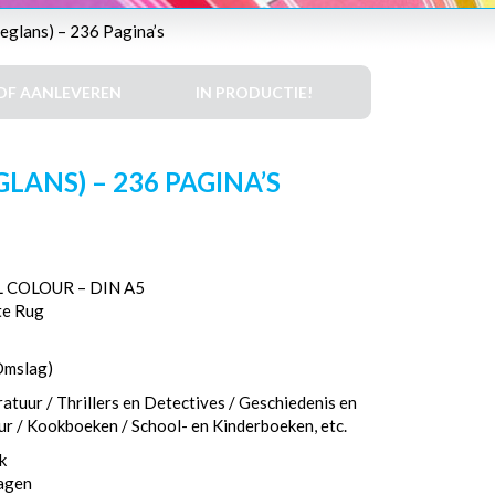
eglans) – 236 Pagina’s
DF AANLEVEREN
IN PRODUCTIE!
LANS) – 236 PAGINA’S
 COLOUR – DIN A5
te Rug
Omslag)
atuur / Thrillers en Detectives / Geschiedenis en
eur / Kookboeken / School- en Kinderboeken, etc.
k
dagen