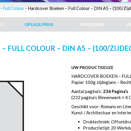
 Full Colour
- Hardcover Boeken – Full Colour – DIN A5 – (100/Zijd
'S
OPLAGE/PRIJS
AFREKENEN
P
FULL COLOUR – DIN A5 – (100/ZIJDEG
UW PRODUCTKEUZE
HARDCOVER BOEKEN – FULL
Papier 100g zijdeglans – Rech
Aantal pagina’s:
236 Pagina’s
(232 pagina’s Binnenwerk + 4 
Geschikt voor: Romans en Liter
Kunst / Architectuur en Interi
Druktechniek: Offsetdru
Productietijd: 20 Werk