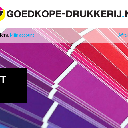
enu
Mijn account
Afre
IT